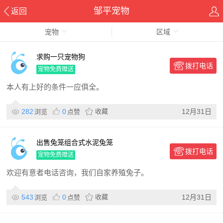
邹平宠物
返回
宠物
区域
求购一只宠物狗
拨打电话
宠物免费赠送
本人有上好的条件一应俱全。
282
0
收藏
12月31日
浏览
点赞
出售兔笼组合式水泥兔笼
拨打电话
宠物免费赠送
欢迎有意者电话咨询，我们自家养殖兔子。
543
0
收藏
12月31日
浏览
点赞