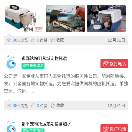
386
0
收藏
12月31日
浏览
点赞
邯郸馆陶到永城宠物托运
拨打电话
宠物免费赠送
公司是一家专业从事国内宠物托运的服务性公司。随时随地接、
发，到全国各地宠物托运。为您爱宠提供同机的随机托运，单独
空运、汽运、...
389
0
收藏
12月31日
浏览
点赞
邹平宠物托运定期投食加水
拨打电话
宠物免费赠送