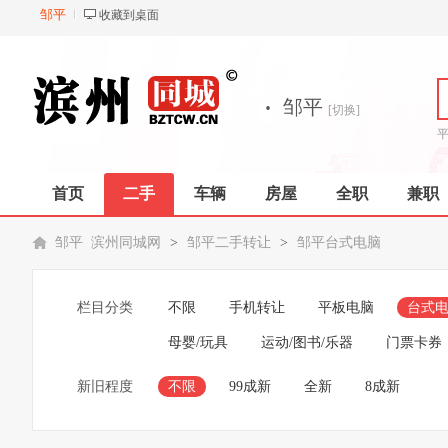
邹平
收藏到桌面
·
邹平
[切换]
首页
二手
车辆
房屋
全职
兼职
邹平 滨州同城网
>
邹平二手转让
>
邹平台式电脑
栏目分类
不限
手机转让
平板电脑
台式
母婴/玩具
运动/图书/乐器
门票卡券
新旧程度
不限
99成新
全新
8成新