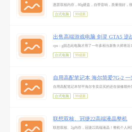
惠普双核内存，80g硬盘，自带音响，质量很好，
台式电脑
99成新
出售高端游戏电脑 剑灵 GTA5 逆
cpu：g固态此电脑才用了一年多相当新鲁大师将近
台式电脑
99成新
自用高配笔记本 海尔简爱7G-2 
自用高配笔记本邹平海尔专卖店买的还在保修期外加一
台式电脑
99成新
联想双核、冠捷22高端液晶整机
联想双核、2g内存，冠捷22高端液晶！整机个人