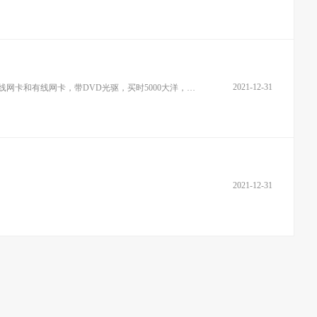
2021-12-31
M的二级缓存，串口160G硬盘，2G内存，此笔记本电脑运行流畅，功耗低，无噪音无暗病，玩大型游戏和看高清电影的佳机型，内置无线网卡和有线网卡，带DVD光驱，买时5000大洋，现在950处
2021-12-31