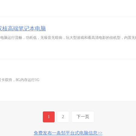
00双核高端笔记本电脑
，双卡双待，8G内存运行1G
1
2
下一页
免费发布一条邹平台式电脑信息>>