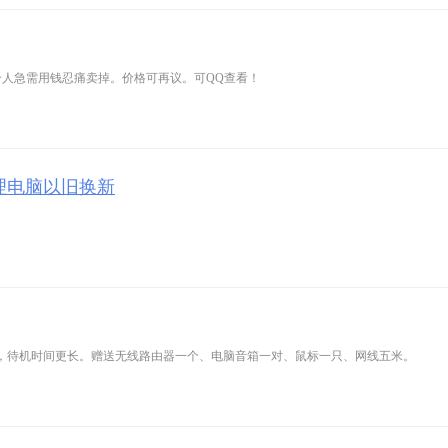
个人急需用钱忍痛卖掉。价格可再议。可QQ查看！
理电脑以旧换新
时，待机时间更长。赠送无线路由器一个、电脑音箱一对、鼠标一只、网线五米。