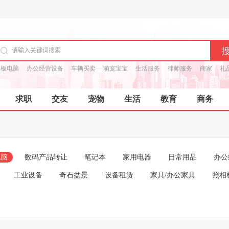
平板电脑
办公经营设备
车辆买卖
萌宠宝宝
生活服务
律师服务
商家
礼
求职
交友
宠物
生活
教育
商务
电脑
数码产品转让
笔记本
家用电器
日常用品
办公
工业设备
奇石盆景
设备租赁
家具/办公家具
照相