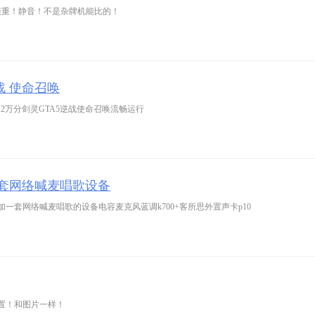
很重！静音！不是杂牌机能比的！
战 使命召唤
12万分剑灵GTA5逆战使命召唤流畅运行
一套网络喊麦唱歌设备
套网络喊麦唱歌的设备电容麦克风蓝调k700+客所思外置声卡p10
闲置！和图片一样！