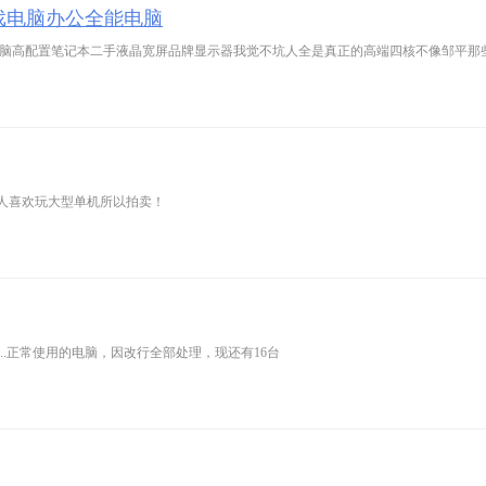
戏电脑办公全能电脑
电脑高配置笔记本二手液晶宽屏品牌显示器我觉不坑人全是真正的高端四核不像邹平那
人喜欢玩大型单机所以拍卖！
低..正常使用的电脑，因改行全部处理，现还有16台