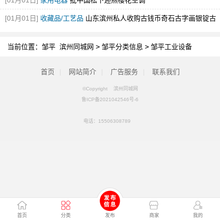
[01月01日]
家用电器
批中国松下迎燕樱花空调
[01月01日]
收藏品/工艺品
山东滨州私人收购古钱币奇石古字画银锭古
董当天现金交易
[图]
当前位置：
邹平 滨州同城网
>
邹平分类信息
>
邹平工业设备
首页
|
网站简介
|
广告服务
|
联系我们
©Copyright 滨州同城网
鲁ICP备2021042546号-6
电话：
15506308789
首页
分类
发布
商家
我的