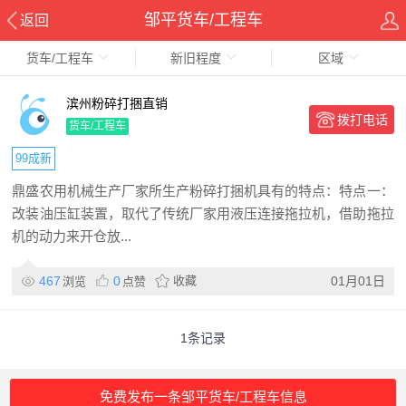
邹平货车/工程车
返回
货车/工程车
新旧程度
区域
滨州粉碎打捆直销
拨打电话
货车/工程车
99成新
鼎盛农用机械生产厂家所生产粉碎打捆机具有的特点：特点一：
改装油压缸装置，取代了传统厂家用液压连接拖拉机，借助拖拉
机的动力来开仓放...
467
0
收藏
01月01日
浏览
点赞
1条记录
免费发布一条邹平货车/工程车信息