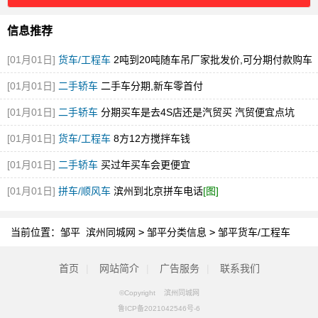
信息推荐
[01月01日]
货车/工程车
2吨到20吨随车吊厂家批发价,可分期付款购车
[图]
[01月01日]
二手轿车
二手车分期,新车零首付
[01月01日]
二手轿车
分期买车是去4S店还是汽贸买 汽贸便宜点坑
[01月01日]
货车/工程车
8方12方搅拌车钱
[01月01日]
二手轿车
买过年买车会更便宜
[01月01日]
拼车/顺风车
滨州到北京拼车电话
[图]
当前位置：
邹平 滨州同城网
>
邹平分类信息
>
邹平货车/工程车
首页
|
网站简介
|
广告服务
|
联系我们
©Copyright 滨州同城网
鲁ICP备2021042546号-6