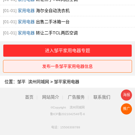
[01-01]
家用电器
海尔全自动洗衣机
[01-01]
家用电器
出售二手冰箱一台
[01-01]
家用电器
转让二手TCL两匹空调
进入邹平家用电器专题
发布一条邹平家用电器信息
位置：
邹平 滨州同城网
>
邹平家用电器
海报
首页
|
网站简介
|
广告服务
|
联系我们
©Copyright 滨州同城网
推广
鲁ICP备2021042546号-6
电话：
15506308789