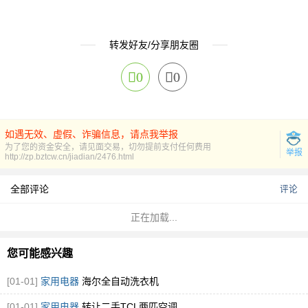
转发好友/分享朋友圈
0
0
如遇无效、虚假、诈骗信息，请点我举报
为了您的资金安全，请见面交易，切勿提前支付任何费用
举报
http://zp.bztcw.cn/jiadian/2476.html
全部评论
评论
正在加载...
您可能感兴趣
[01-01]
家用电器
海尔全自动洗衣机
[01-01]
家用电器
转让二手TCL两匹空调