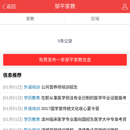
邹平家教
返回
家教
区域
0条记录
免费发布一条邹平家教信息
信息推荐
[01月01日]
外语培训
公共营养师培训招生
[01月01日]
学历教育
在职从事医学但没有全日制的医学毕业证能报考
执业医师
[01月01日]
外语培训
2017国学堂传统文化收心夏令营
[01月01日]
学历教育
滨州临床医学专业面向国招生医学大中专准考资
格证