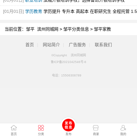
[01月01日]
职业培训
滨城开锁培训学校，选择鲁达开锁培训学校
[01月01日]
学历教育
学历提升 专升本 高起本 在职研究生 全程托管 1.5
年毕业
当前位置：
邹平 滨州同城网
>
邹平分类信息
>
邹平家教
首页
|
网站简介
|
广告服务
|
联系我们
©Copyright 滨州同城网
鲁ICP备2021042546号-6
电话：
15506308789
首页
分类
发布
商家
我的