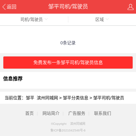
邹平司机/驾驶员
返回
司机/驾驶员
区域
0条记录
免费发布一条邹平司机/驾驶员信息
信息推荐
当前位置：
邹平 滨州同城网
>
邹平分类信息
>
邹平司机/驾驶员
首页
|
网站简介
|
广告服务
|
联系我们
©Copyright 滨州同城网
鲁ICP备2021042546号-6