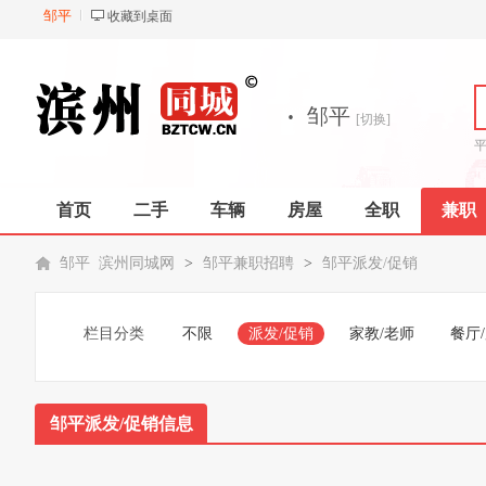
邹平
收藏到桌面
·
邹平
[切换]
首页
二手
车辆
房屋
全职
兼职
邹平 滨州同城网
>
邹平兼职招聘
>
邹平派发/促销
栏目分类
不限
派发/促销
家教/老师
餐厅
邹平派发/促销信息