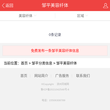
邹平美容纤体
返回
美容纤体
区域
0条记录
免费发布一条邹平美容纤体信息
当前位置：
首页
>
邹平分类信息
>
邹平美容纤体
首页
|
网站简介
|
广告服务
|
联系我们
©Copyright 滨州同城网
鲁ICP备2021042546号-6
电话：
15506308789