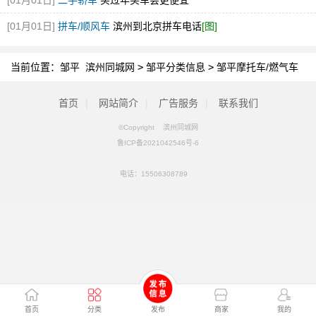
[01月01日]
二手轿车
买过年买车会更便宜
[01月01日]
拼车/顺风车
滨州到北京拼车电话
[图]
当前位置：
邹平 滨州同城网
>
邹平分类信息
>
邹平摩托车/燃气车
首页
|
网站简介
|
广告服务
|
联系我们
©Copyright 滨州同城网
鲁ICP备2021042546号-6
电话：
15506308789
首页
分类
发布
商家
我的