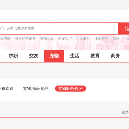
平板电脑
办公经营设备
车辆买卖
萌宠宝宝
生活服务
律师服务
商家
礼
求职
交友
宠物
生活
教育
商务
免费赠送
宠物用品/食品
宠物服务/配种
友情