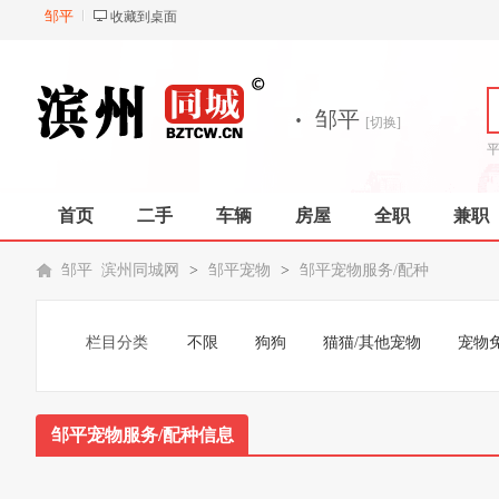
邹平
收藏到桌面
·
邹平
[切换]
首页
二手
车辆
房屋
全职
兼职
邹平 滨州同城网
>
邹平宠物
>
邹平宠物服务/配种
栏目分类
不限
狗狗
猫猫/其他宠物
宠物
邹平宠物服务/配种信息