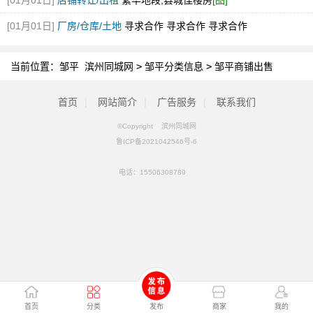
[01月01日]
店铺转让/出租
繁华地段,县城佳楼房
[图]
[01月01日]
厂房/仓库/土地
寻求合作 寻求合作 寻求合作
当前位置：
邹平 滨州同城网
>
邹平分类信息
>
邹平商铺出售
首页
|
网站简介
|
广告服务
|
联系我们
©Copyright 滨州同城网
鲁ICP备2021042546号-6
电话：
15506308789
首页
分类
发布
商家
我的