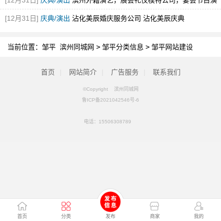
[12月31日]
庆典/演出
滨州外籍演艺，展会礼仪模特公司，宴会节目演
出，舞蹈
[12月31日]
庆典/演出
沾化美辰婚庆服务公司 沾化美辰庆典
当前位置：
邹平 滨州同城网
>
邹平分类信息
>
邹平网站建设
首页
|
网站简介
|
广告服务
|
联系我们
©Copyright 滨州同城网
鲁ICP备2021042546号-6
电话：
15506308789
首页
分类
发布
商家
我的