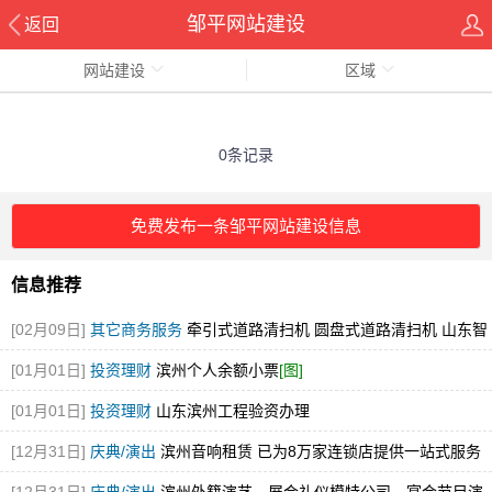
邹平网站建设
返回
网站建设
区域
0条记录
免费发布一条邹平网站建设信息
信息推荐
[02月09日]
其它商务服务
牵引式道路清扫机 圆盘式道路清扫机 山东智
行环卫 厂家直销
[图]
[01月01日]
投资理财
滨州个人余额小票
[图]
[01月01日]
投资理财
山东滨州工程验资办理
[12月31日]
庆典/演出
滨州音响租赁 已为8万家连锁店提供一站式服务
[图]