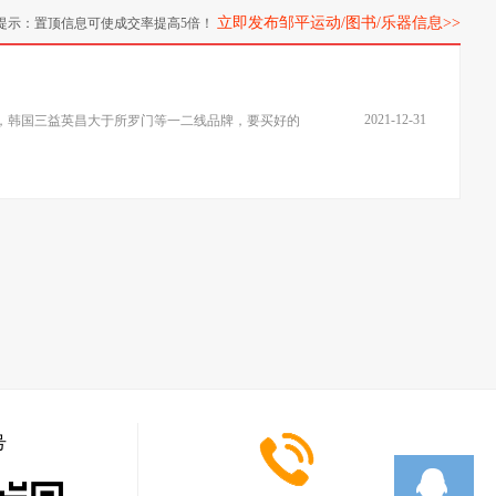
立即发布邹平运动/图书/乐器信息>>
提示：置顶信息可使成交率提高5倍！
2021-12-31
牌，韩国三益英昌大于所罗门等一二线品牌，要买好的
号