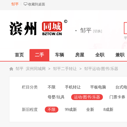
邹平
收藏到桌面
·
邹平
[切换]
首页
二手
车辆
房屋
全职
兼职
邹平 滨州同城网
>
邹平二手转让
>
邹平运动/图书/乐器
栏目分类
不限
手机转让
平板电脑
台式
母婴/玩具
运动/图书/乐器
门票卡券
新旧程度
不限
99成新
全新
8成新