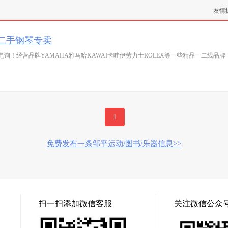
友情
州二手钢琴专卖
询！经营品牌YAMAHA雅马哈KAWAI卡哇伊劳力士ROLEX等一些精品一二线品
1
免费发布一条邹平运动/图书/乐器信息>>
扫一扫添加微信客服
关注微信公众