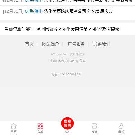
[12月31日]
庆典/演出
滨州外籍演艺，展会礼仪模特公司，宴会节目演
出，舞蹈
[12月31日]
庆典/演出
沾化美辰婚庆服务公司 沾化美辰庆典
当前位置：
邹平 滨州同城网
>
邹平分类信息
>
邹平快递/物流
首页
|
网站简介
|
广告服务
|
联系我们
©Copyright 滨州同城网
鲁ICP备2021042546号-6
电话：
15506308789
首页
分类
发布
商家
我的