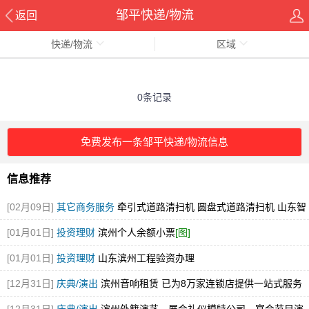
邹平快递/物流
返回
快递/物流
区域
0条记录
免费发布一条邹平快递/物流信息
信息推荐
[02月09日]
其它商务服务
牵引式道路清扫机 圆盘式道路清扫机 山东智
行环卫 厂家直销
[图]
[01月01日]
投资理财
滨州个人余额小票
[图]
[01月01日]
投资理财
山东滨州工程验资办理
[12月31日]
庆典/演出
滨州音响租赁 已为8万家连锁店提供一站式服务
[图]