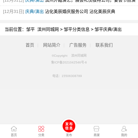
[12月31日]
庆典/演出
滨州外籍演艺，展会礼仪模特公司，宴会节目演
出，舞蹈
[12月31日]
庆典/演出
沾化美辰婚庆服务公司 沾化美辰庆典
当前位置：
邹平 滨州同城网
>
邹平分类信息
>
邹平庆典/演出
首页
|
网站简介
|
广告服务
|
联系我们
©Copyright 滨州同城网
鲁ICP备2021042546号-6
电话：
15506308789
首页
分类
发布
商家
我的