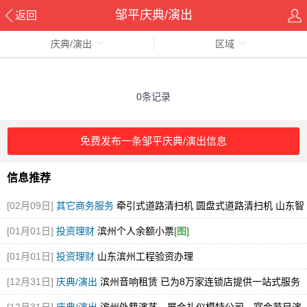
邹平庆典/演出
返回
庆典/演出
区域
0条记录
免费发布一条邹平庆典/演出信息
信息推荐
[02月09日]
其它商务服务
牵引式道路清扫机 圆盘式道路清扫机 山东智
行环卫 厂家直销
[图]
[01月01日]
投资理财
滨州个人余额小票
[图]
[01月01日]
投资理财
山东滨州工程验资办理
[12月31日]
庆典/演出
滨州音响租赁 已为8万家连锁店提供一站式服务
[图]