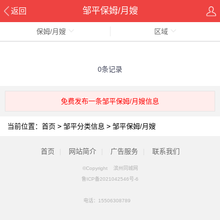
邹平保姆/月嫂
返回
保姆/月嫂
区域
0条记录
免费发布一条邹平保姆/月嫂信息
当前位置：
首页
>
邹平分类信息
>
邹平保姆/月嫂
首页
|
网站简介
|
广告服务
|
联系我们
©Copyright 滨州同城网
鲁ICP备2021042546号-6
电话：
15506308789