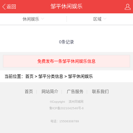
邹平休闲娱乐
返回
休闲娱乐
区域
0条记录
免费发布一条邹平休闲娱乐信息
当前位置：
首页
>
邹平分类信息
>
邹平休闲娱乐
首页
|
网站简介
|
广告服务
|
联系我们
©Copyright 滨州同城网
鲁ICP备2021042546号-6
电话：
15506308789